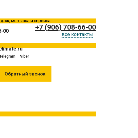
даж, монтажа и сервиса:
+7 (906) 708-66-00
6-00
все контакты
climate.ru
Telegram
Viber
Обратный звонок