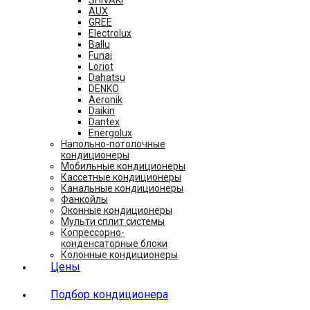
AUX
GREE
Electrolux
Ballu
Funai
Loriot
Dahatsu
DENKO
Aeronik
Daikin
Dantex
Energolux
Напольно-потолочные
кондиционеры
Мобильные кондиционеры
Кассетные кондиционеры
Канальные кондиционеры
Фанкойлы
Оконные кондиционеры
Мульти сплит системы
Копрессорно-
конденсаторные блоки
Колонные кондиционеры
Цены
Подбор кондиционера