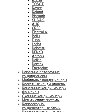
TOSOT
Rovex
Roland
Bismark
SHIVAKI
AUX
GREE
Electrolux
Ballu
Funai
Loriot
Dahatsu
DENKO
Aeronik
Daikin
Dantex
Energolux
Напольно-потолочные
кондиционеры
Мобильные кондиционеры
Кассетные кондиционеры
Канальные кондиционеры
Фанкойлы
Оконные кондиционеры
Мульти сплит системы
Копрессорно-
конденсаторные блоки
Колонные кондиционеры