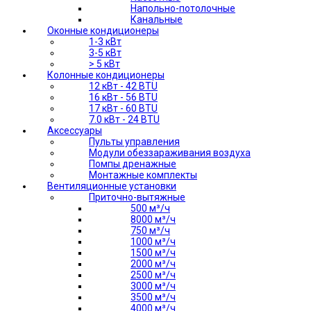
Напольно-потолочные
Канальные
Оконные кондиционеры
1-3 кВт
3-5 кВт
> 5 кВт
Колонные кондиционеры
12 кВт - 42 BTU
16 кВт - 56 BTU
17 кВт - 60 BTU
7.0 кВт - 24 BTU
Аксессуары
Пульты управления
Модули обеззараживания воздуха
Помпы дренажные
Монтажные комплекты
Вентиляционные установки
Приточно-вытяжные
500 м³/ч
8000 м³/ч
750 м³/ч
1000 м³/ч
1500 м³/ч
2000 м³/ч
2500 м³/ч
3000 м³/ч
3500 м³/ч
4000 м³/ч