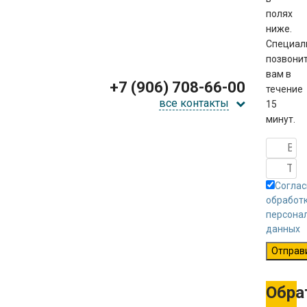
полях
ниже.
Специал
позвони
вам в
+7 (906) 708-66-00
течение
все контакты
15
минут.
Соглас
обработ
персона
данных
Отправ
Обра