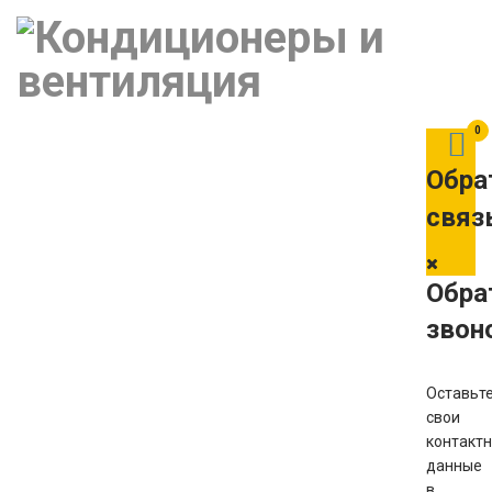
0
Обра
связ
Обра
звон
Оставьт
свои
контакт
данные
в