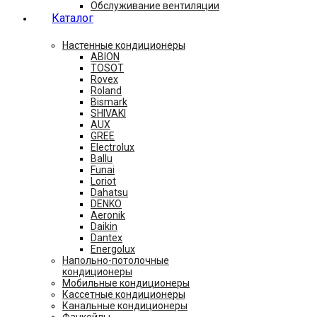
Обслуживание вентиляции
Каталог
Настенные кондиционеры
ABION
TOSOT
Rovex
Roland
Bismark
SHIVAKI
AUX
GREE
Electrolux
Ballu
Funai
Loriot
Dahatsu
DENKO
Aeronik
Daikin
Dantex
Energolux
Напольно-потолочные
кондиционеры
Мобильные кондиционеры
Кассетные кондиционеры
Канальные кондиционеры