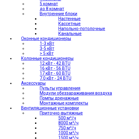
5 комнат
до 8 комнат
Внутренние блоки
Настенные
Кассетные
Напольно-потолочные
Канальные
Оконные кондиционеры
1-3 кВт
3-5 кВт
> 5 кВт
Колонные кондиционеры
12 кВт - 42 BTU
16 кВт - 56 BTU
17 кВт - 60 BTU
7.0 кВт - 24 BTU
Аксессуары
Пульты управления
Модули обеззараживания воздуха
Помпы дренажные
Монтажные комплекты
Вентиляционные установки
Приточно-вытяжные
500 м³/ч
8000 м³/ч
750 м³/ч
1000 м³/ч
1500 м³/ч