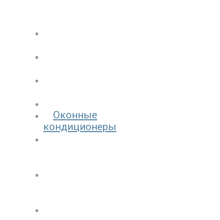
потолочные
кондиционеры
Мобильные
кондиционеры
Кассетные
кондиционеры
Канальные
кондиционеры
Фанкойлы
Оконные
кондиционеры
Мульти
сплит
системы
Копрессорно-
конденсаторные
блоки
Колонные