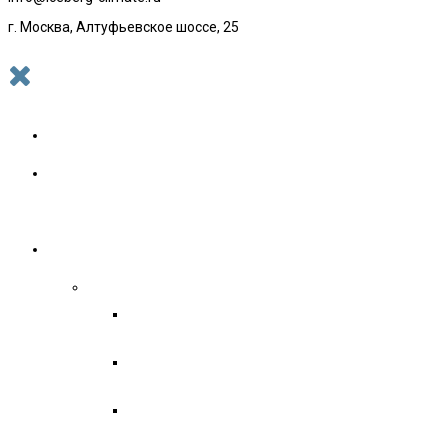
г. Москва, Алтуфьевское шоссе, 25
Главная
О
нас
Услуги
Кондиционирование
Монтаж
кондиционеров
Обслуживание
кондиционеров
Ремонт
кондиционеров