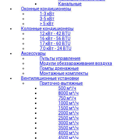
Канальные
Оконные кондиционеры
1-3 кВт
3-5 кВт
> 5 кВт
Колонные кондиционеры
12 кВт - 42 BTU
16 кВт - 56 BTU
17 кВт - 60 BTU
7.0 кВт - 24 BTU
Аксессуары
Пульты управления
Модули обеззараживания воздуха
Помпы дренажные
Монтажные комплекты
Вентиляционные установки
Приточно-вытяжные
500 м³/ч
8000 м³/ч
750 м³/ч
1000 м³/ч
1500 м³/ч
2000 м³/ч
2500 м³/ч
3000 м³/ч
3500 м³/ч
4000 м³/ч
4500 м³/ч