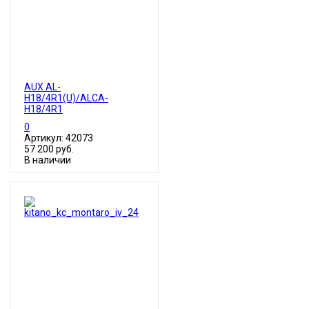
AUX AL-
H18/4R1(U)/ALCA-
H18/4R1
0
Артикул: 42073
57 200 руб.
В наличии