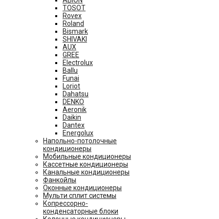
TOSOT
Rovex
Roland
Bismark
SHIVAKI
AUX
GREE
Electrolux
Ballu
Funai
Loriot
Dahatsu
DENKO
Aeronik
Daikin
Dantex
Energolux
Напольно-потолочные
кондиционеры
Мобильные кондиционеры
Кассетные кондиционеры
Канальные кондиционеры
Фанкойлы
Оконные кондиционеры
Мульти сплит системы
Копрессорно-
конденсаторные блоки
Колонные кондиционеры