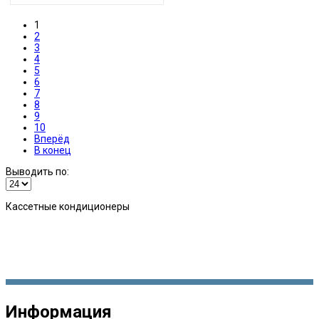
1
2
3
4
5
6
7
8
9
10
Вперёд
В конец
Выводить по:
Кассетные кондиционеры
Информация