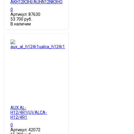
AKH12K3HI/AUHN12NK3HO
0
Артикул: 87630
53 700 руб.
В наличии
AUX AL-
H12/4R1(U)/ALCA-
H12/4R1
0
Артикул: 42072