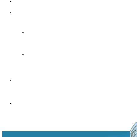
Подбор
кондиционера
В
жилое
помещение
В
рабочее
помещение
Наши
работы
Контакты