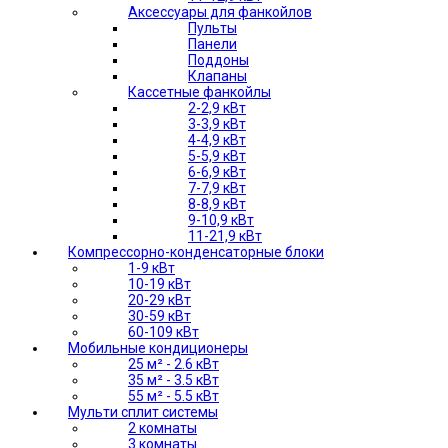
Аксессуары для фанкойлов
Пульты
Панели
Поддоны
Клапаны
Кассетные фанкойлы
2-2,9 кВт
3-3,9 кВт
4-4,9 кВт
5-5,9 кВт
6-6,9 кВт
7-7,9 кВт
8-8,9 кВт
9-10,9 кВт
11-21,9 кВт
Компрессорно-конденсаторные блоки
1-9 кВт
10-19 кВт
20-29 кВт
30-59 кВт
60-109 кВт
Мобильные кондиционеры
25 м² - 2.6 кВт
35 м² - 3.5 кВт
55 м² - 5.5 кВт
Мульти сплит системы
2 комнаты
3 комнаты