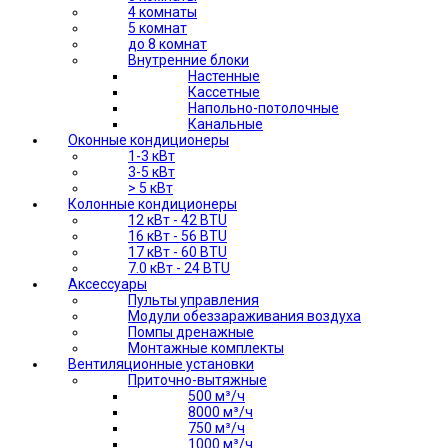
4 комнаты
5 комнат
до 8 комнат
Внутренние блоки
Настенные
Кассетные
Напольно-потолочные
Канальные
Оконные кондиционеры
1-3 кВт
3-5 кВт
> 5 кВт
Колонные кондиционеры
12 кВт - 42 BTU
16 кВт - 56 BTU
17 кВт - 60 BTU
7.0 кВт - 24 BTU
Аксессуары
Пульты управления
Модули обеззараживания воздуха
Помпы дренажные
Монтажные комплекты
Вентиляционные установки
Приточно-вытяжные
500 м³/ч
8000 м³/ч
750 м³/ч
1000 м³/ч