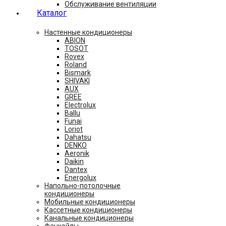
Обслуживание вентиляции
Каталог
Настенные кондиционеры
ABION
TOSOT
Rovex
Roland
Bismark
SHIVAKI
AUX
GREE
Electrolux
Ballu
Funai
Loriot
Dahatsu
DENKO
Aeronik
Daikin
Dantex
Energolux
Напольно-потолочные
кондиционеры
Мобильные кондиционеры
Кассетные кондиционеры
Канальные кондиционеры