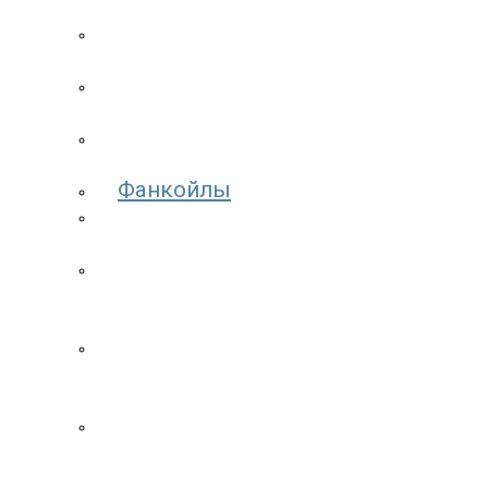
кондиционеры
Мобильные
кондиционеры
Кассетные
кондиционеры
Канальные
кондиционеры
Фанкойлы
Оконные
кондиционеры
Мульти
сплит
системы
Копрессорно-
конденсаторные
блоки
Колонные
кондиционеры
Цены