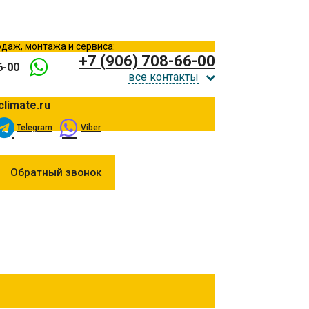
даж, монтажа и сервиса:
+7 (906) 708-66-00
6-00
все контакты
climate.ru
Telegram
Viber
Обратный звонок