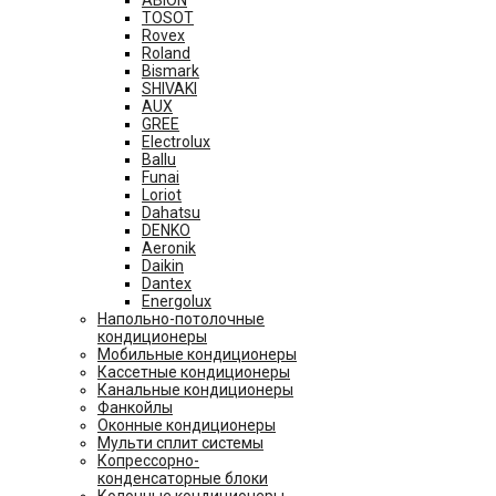
ABION
TOSOT
Rovex
Roland
Bismark
SHIVAKI
AUX
GREE
Electrolux
Ballu
Funai
Loriot
Dahatsu
DENKO
Aeronik
Daikin
Dantex
Energolux
Напольно-потолочные
кондиционеры
Мобильные кондиционеры
Кассетные кондиционеры
Канальные кондиционеры
Фанкойлы
Оконные кондиционеры
Мульти сплит системы
Копрессорно-
конденсаторные блоки