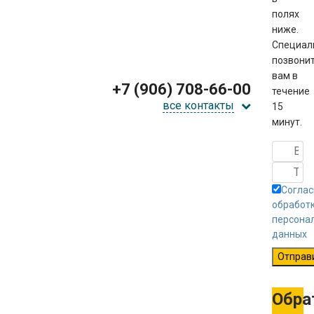
полях
ниже.
Специал
позвони
вам в
+7 (906) 708-66-00
течение
все контакты
15
минут.
Соглас
обработ
персона
данных
Отправ
Обра