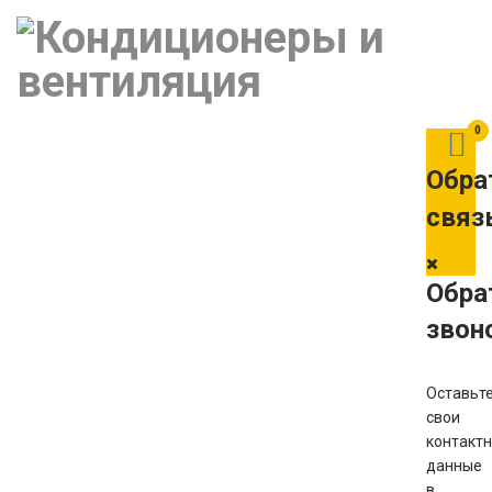
0
Обра
связ
Обра
звон
Оставьт
свои
контакт
данные
в