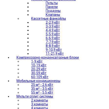
Пульты
Панели
Поддоны
Клапаны
Кассетные фанкойлы
2-2,9 кВт
3-3,9 кВт
4-4,9 кВт
5-5,9 кВт
6-6,9 кВт
7-7,9 кВт
8-8,9 кВт
9-10,9 кВт
11-21,9 кВт
Компрессорно-конденсаторные блоки
1-9 кВт
10-19 кВт
20-29 кВт
30-59 кВт
60-109 кВт
Мобильные кондиционеры
25 м² - 2.6 кВт
35 м² - 3.5 кВт
55 м² - 5.5 кВт
Мульти сплит системы
2 комнаты
3 комнаты
4 комнаты