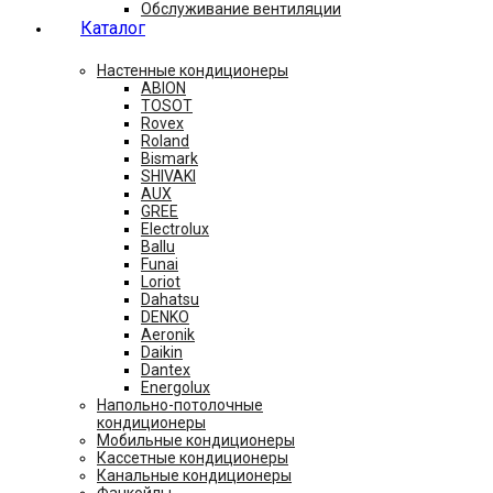
Обслуживание вентиляции
Каталог
Настенные кондиционеры
ABION
TOSOT
Rovex
Roland
Bismark
SHIVAKI
AUX
GREE
Electrolux
Ballu
Funai
Loriot
Dahatsu
DENKO
Aeronik
Daikin
Dantex
Energolux
Напольно-потолочные
кондиционеры
Мобильные кондиционеры
Кассетные кондиционеры
Канальные кондиционеры