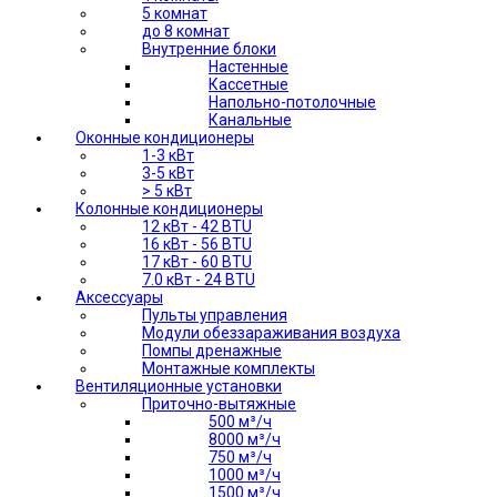
5 комнат
до 8 комнат
Внутренние блоки
Настенные
Кассетные
Напольно-потолочные
Канальные
Оконные кондиционеры
1-3 кВт
3-5 кВт
> 5 кВт
Колонные кондиционеры
12 кВт - 42 BTU
16 кВт - 56 BTU
17 кВт - 60 BTU
7.0 кВт - 24 BTU
Аксессуары
Пульты управления
Модули обеззараживания воздуха
Помпы дренажные
Монтажные комплекты
Вентиляционные установки
Приточно-вытяжные
500 м³/ч
8000 м³/ч
750 м³/ч
1000 м³/ч
1500 м³/ч